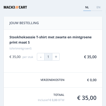
NL
EN
JOUW BESTELLING
Stookhoksessie T-shirt met zwarte en mintgroene
print maat S
tshirtmintgroenS
-
+
€ 35,00
€ 35,00
1
per stuk
€ 0,00
VERZENDKOSTEN
TOTAAL
€ 35,00
Inclusief
€ 0,00
BTW